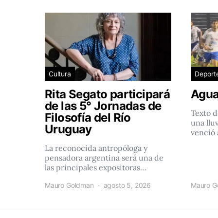
Cultura
Deport
Rita Segato participará
Agua
de las 5° Jornadas de
Texto d
Filosofía del Río
una llu
Uruguay
venció 
La reconocida antropóloga y
pensadora argentina será una de
las principales expositoras…
Mauro Goldman
agosto 5, 2026
Mauro G