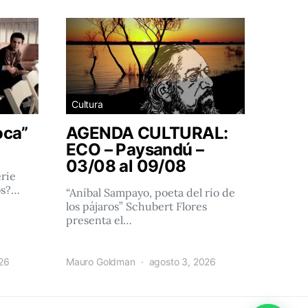
Cultura
oca”
AGENDA CULTURAL:
ECO – Paysandú –
03/08 al 09/08
rie
os?…
“Aníbal Sampayo, poeta del río de
los pájaros” Schubert Flores
presenta el…
026
Mauro Goldman
agosto 3, 2026