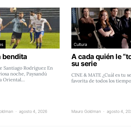
es
Cultura
 bendita
A cada quién le “t
su serie
e Santiago Rodríguez En
viosa noche, Paysandú
CINE & MATE ¿Cuál es tu se
a Oriental…
favorita de todos los tiemp
oldman
agosto 4, 2026
Mauro Goldman
agosto 4, 2