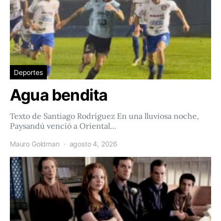
Deportes
Agua bendita
Texto de Santiago Rodríguez En una lluviosa noche,
Paysandú venció a Oriental…
Mauro Goldman
agosto 4, 2026