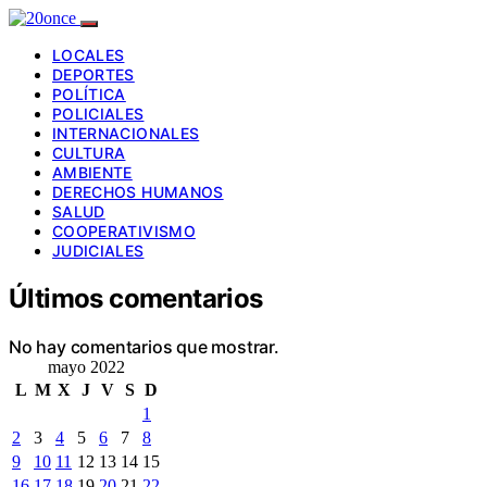
LOCALES
DEPORTES
POLÍTICA
POLICIALES
INTERNACIONALES
CULTURA
AMBIENTE
DERECHOS HUMANOS
SALUD
COOPERATIVISMO
JUDICIALES
Últimos comentarios
No hay comentarios que mostrar.
mayo 2022
L
M
X
J
V
S
D
1
2
3
4
5
6
7
8
9
10
11
12
13
14
15
16
17
18
19
20
21
22