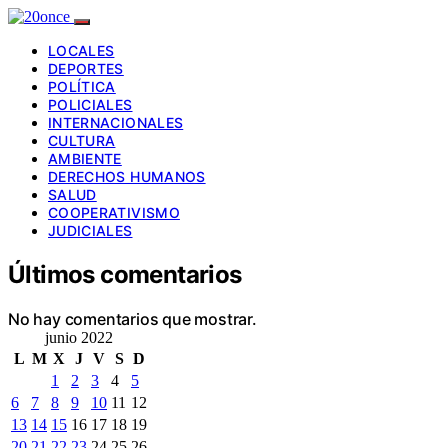
LOCALES
DEPORTES
POLÍTICA
POLICIALES
INTERNACIONALES
CULTURA
AMBIENTE
DERECHOS HUMANOS
SALUD
COOPERATIVISMO
JUDICIALES
Últimos comentarios
No hay comentarios que mostrar.
junio 2022
L
M
X
J
V
S
D
1
2
3
4
5
6
7
8
9
10
11
12
13
14
15
16
17
18
19
20
21
22
23
24
25
26