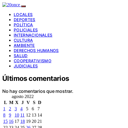
LOCALES
DEPORTES
POLÍTICA
POLICIALES
INTERNACIONALES
CULTURA
AMBIENTE
DERECHOS HUMANOS
SALUD
COOPERATIVISMO
JUDICIALES
Últimos comentarios
No hay comentarios que mostrar.
agosto 2022
L
M
X
J
V
S
D
1
2
3
4
5
6
7
8
9
10
11
12
13
14
15
16
17
18
19
20
21
22
23
24
25
26
27
28