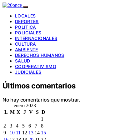
LOCALES
DEPORTES
POLÍTICA
POLICIALES
INTERNACIONALES
CULTURA
AMBIENTE
DERECHOS HUMANOS
SALUD
COOPERATIVISMO
JUDICIALES
Últimos comentarios
No hay comentarios que mostrar.
enero 2023
L
M
X
J
V
S
D
1
2
3
4
5
6
7
8
9
10
11
12
13
14
15
16
17
18
19
20
21
22