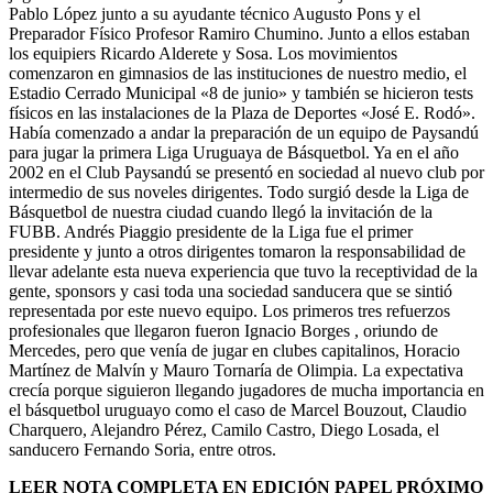
Pablo López junto a su ayudante técnico Augusto Pons y el
Preparador Físico Profesor Ramiro Chumino. Junto a ellos estaban
los equipiers Ricardo Alderete y Sosa. Los movimientos
comenzaron en gimnasios de las instituciones de nuestro medio, el
Estadio Cerrado Municipal «8 de junio» y también se hicieron tests
físicos en las instalaciones de la Plaza de Deportes «José E. Rodó».
Había comenzado a andar la preparación de un equipo de Paysandú
para jugar la primera Liga Uruguaya de Básquetbol. Ya en el año
2002 en el Club Paysandú se presentó en sociedad al nuevo club por
intermedio de sus noveles dirigentes. Todo surgió desde la Liga de
Básquetbol de nuestra ciudad cuando llegó la invitación de la
FUBB. Andrés Piaggio presidente de la Liga fue el primer
presidente y junto a otros dirigentes tomaron la responsabilidad de
llevar adelante esta nueva experiencia que tuvo la receptividad de la
gente, sponsors y casi toda una sociedad sanducera que se sintió
representada por este nuevo equipo. Los primeros tres refuerzos
profesionales que llegaron fueron Ignacio Borges , oriundo de
Mercedes, pero que venía de jugar en clubes capitalinos, Horacio
Martínez de Malvín y Mauro Tornaría de Olimpia. La expectativa
crecía porque siguieron llegando jugadores de mucha importancia en
el básquetbol uruguayo como el caso de Marcel Bouzout, Claudio
Charquero, Alejandro Pérez, Camilo Castro, Diego Losada, el
sanducero Fernando Soria, entre otros.
LEER NOTA COMPLETA EN EDICIÓN PAPEL PRÓXIMO