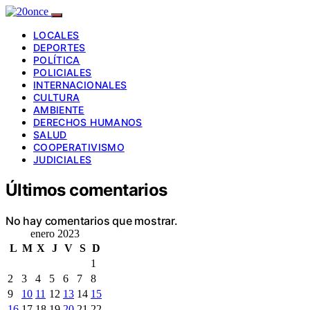
LOCALES
DEPORTES
POLÍTICA
POLICIALES
INTERNACIONALES
CULTURA
AMBIENTE
DERECHOS HUMANOS
SALUD
COOPERATIVISMO
JUDICIALES
Últimos comentarios
No hay comentarios que mostrar.
enero 2023
L
M
X
J
V
S
D
1
2
3
4
5
6
7
8
9
10
11
12
13
14
15
16
17
18
19
20
21
22