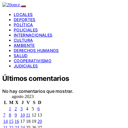
LOCALES
DEPORTES
POLÍTICA
POLICIALES
INTERNACIONALES
CULTURA
AMBIENTE
DERECHOS HUMANOS
SALUD
COOPERATIVISMO
JUDICIALES
Últimos comentarios
No hay comentarios que mostrar.
agosto 2023
L
M
X
J
V
S
D
1
2
3
4
5
6
7
8
9
10
11
12
13
14
15
16
17
18
19
20
21
22
23
24
25
26
27