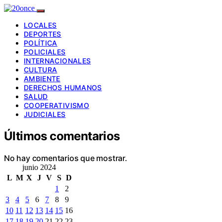
LOCALES
DEPORTES
POLÍTICA
POLICIALES
INTERNACIONALES
CULTURA
AMBIENTE
DERECHOS HUMANOS
SALUD
COOPERATIVISMO
JUDICIALES
Últimos comentarios
No hay comentarios que mostrar.
junio 2024
L
M
X
J
V
S
D
1
2
3
4
5
6
7
8
9
10
11
12
13
14
15
16
17
18
19
20
21
22
23