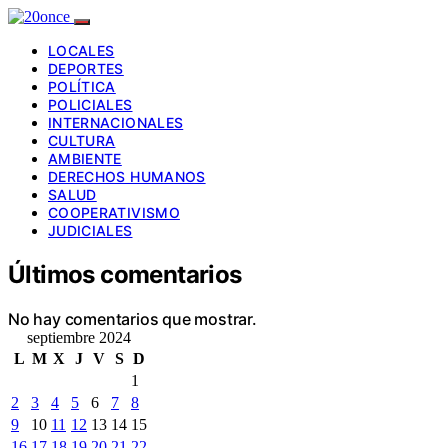
LOCALES
DEPORTES
POLÍTICA
POLICIALES
INTERNACIONALES
CULTURA
AMBIENTE
DERECHOS HUMANOS
SALUD
COOPERATIVISMO
JUDICIALES
Últimos comentarios
No hay comentarios que mostrar.
septiembre 2024
L
M
X
J
V
S
D
1
2
3
4
5
6
7
8
9
10
11
12
13
14
15
16
17
18
19
20
21
22