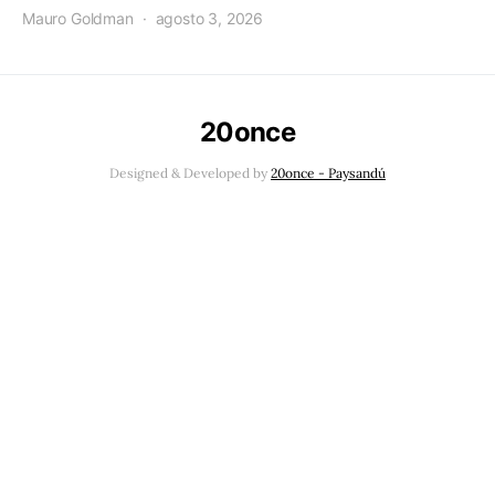
Mauro Goldman
agosto 3, 2026
20once
Designed & Developed by
20once - Paysandú