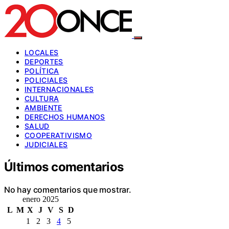
LOCALES
DEPORTES
POLÍTICA
POLICIALES
INTERNACIONALES
CULTURA
AMBIENTE
DERECHOS HUMANOS
SALUD
COOPERATIVISMO
JUDICIALES
Últimos comentarios
No hay comentarios que mostrar.
enero 2025
L
M
X
J
V
S
D
1
2
3
4
5