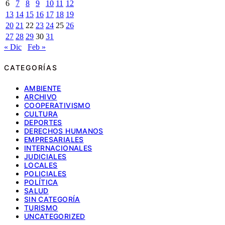
6
7
8
9
10
11
12
13
14
15
16
17
18
19
20
21
22
23
24
25
26
27
28
29
30
31
« Dic
Feb »
CATEGORÍAS
AMBIENTE
ARCHIVO
COOPERATIVISMO
CULTURA
DEPORTES
DERECHOS HUMANOS
EMPRESARIALES
INTERNACIONALES
JUDICIALES
LOCALES
POLICIALES
POLÍTICA
SALUD
SIN CATEGORÍA
TURISMO
UNCATEGORIZED