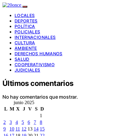
LOCALES
DEPORTES
POLÍTICA
POLICIALES
INTERNACIONALES
CULTURA
AMBIENTE
DERECHOS HUMANOS
SALUD
COOPERATIVISMO
JUDICIALES
Últimos comentarios
No hay comentarios que mostrar.
junio 2025
L
M
X
J
V
S
D
1
2
3
4
5
6
7
8
9
10
11
12
13
14
15
16
17
18
19
20
21
22