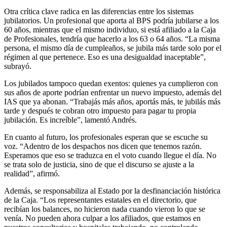
Otra crítica clave radica en las diferencias entre los sistemas
jubilatorios. Un profesional que aporta al BPS podría jubilarse a los
60 años, mientras que el mismo individuo, si está afiliado a la Caja
de Profesionales, tendría que hacerlo a los 63 o 64 años. “La misma
persona, el mismo día de cumpleaños, se jubila más tarde solo por el
régimen al que pertenece. Eso es una desigualdad inaceptable”,
subrayó.
Los jubilados tampoco quedan exentos: quienes ya cumplieron con
sus años de aporte podrían enfrentar un nuevo impuesto, además del
IAS que ya abonan. “Trabajás más años, aportás más, te jubilás más
tarde y después te cobran otro impuesto para pagar tu propia
jubilación. Es increíble”, lamentó Andrés.
En cuanto al futuro, los profesionales esperan que se escuche su
voz. “Adentro de los despachos nos dicen que tenemos razón.
Esperamos que eso se traduzca en el voto cuando llegue el día. No
se trata solo de justicia, sino de que el discurso se ajuste a la
realidad”, afirmó.
Además, se responsabiliza al Estado por la desfinanciación histórica
de la Caja. “Los representantes estatales en el directorio, que
recibían los balances, no hicieron nada cuando vieron lo que se
venía. No pueden ahora culpar a los afiliados, que estamos en