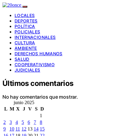
LOCALES
DEPORTES
POLÍTICA
POLICIALES
INTERNACIONALES
CULTURA
AMBIENTE
DERECHOS HUMANOS
SALUD
COOPERATIVISMO
JUDICIALES
Últimos comentarios
No hay comentarios que mostrar.
junio 2025
L
M
X
J
V
S
D
1
2
3
4
5
6
7
8
9
10
11
12
13
14
15
16
17
18
19
20
21
22