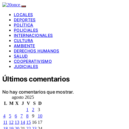
LOCALES
DEPORTES
POLÍTICA
POLICIALES
INTERNACIONALES
CULTURA
AMBIENTE
DERECHOS HUMANOS
SALUD
COOPERATIVISMO
JUDICIALES
Últimos comentarios
No hay comentarios que mostrar.
agosto 2025
L
M
X
J
V
S
D
1
2
3
4
5
6
7
8
9
10
11
12
13
14
15
16
17
18
19
20
21
22
23
24