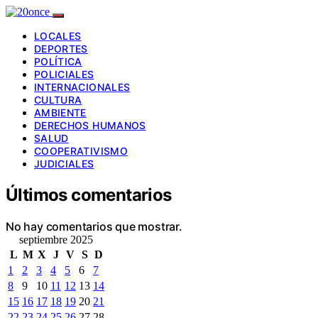
LOCALES
DEPORTES
POLÍTICA
POLICIALES
INTERNACIONALES
CULTURA
AMBIENTE
DERECHOS HUMANOS
SALUD
COOPERATIVISMO
JUDICIALES
Últimos comentarios
No hay comentarios que mostrar.
septiembre 2025
L
M
X
J
V
S
D
1
2
3
4
5
6
7
8
9
10
11
12
13
14
15
16
17
18
19
20
21
22
23
24
25
26
27
28