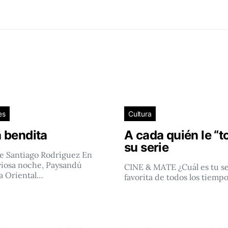
es
Cultura
 bendita
A cada quién le “t
su serie
e Santiago Rodríguez En
viosa noche, Paysandú
CINE & MATE ¿Cuál es tu se
a Oriental…
favorita de todos los tiemp