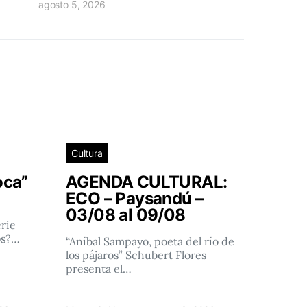
agosto 5, 2026
Cultura
oca”
AGENDA CULTURAL:
ECO – Paysandú –
03/08 al 09/08
rie
os?…
“Aníbal Sampayo, poeta del río de
los pájaros” Schubert Flores
presenta el…