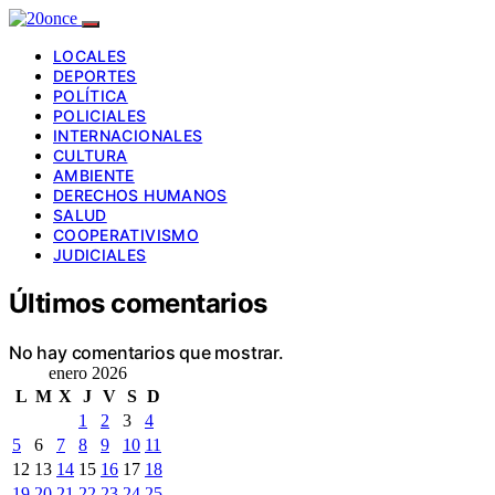
LOCALES
DEPORTES
POLÍTICA
POLICIALES
INTERNACIONALES
CULTURA
AMBIENTE
DERECHOS HUMANOS
SALUD
COOPERATIVISMO
JUDICIALES
Últimos comentarios
No hay comentarios que mostrar.
enero 2026
L
M
X
J
V
S
D
1
2
3
4
5
6
7
8
9
10
11
12
13
14
15
16
17
18
19
20
21
22
23
24
25