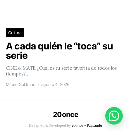
Cultura
A cada quién le “toca” su
serie
CINE & MATE ¿Cuál es tu serie favorita de todos los
tiempos?…
Mauro Goldman
agosto 4, 2026
20once
Conéctacte con 20once!
Designed & Developed by
20once - Paysandú