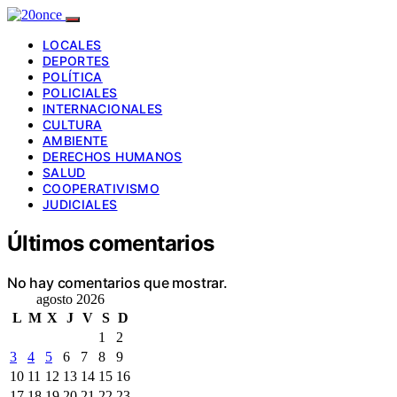
LOCALES
DEPORTES
POLÍTICA
POLICIALES
INTERNACIONALES
CULTURA
AMBIENTE
DERECHOS HUMANOS
SALUD
COOPERATIVISMO
JUDICIALES
Últimos comentarios
No hay comentarios que mostrar.
agosto 2026
L
M
X
J
V
S
D
1
2
3
4
5
6
7
8
9
10
11
12
13
14
15
16
17
18
19
20
21
22
23