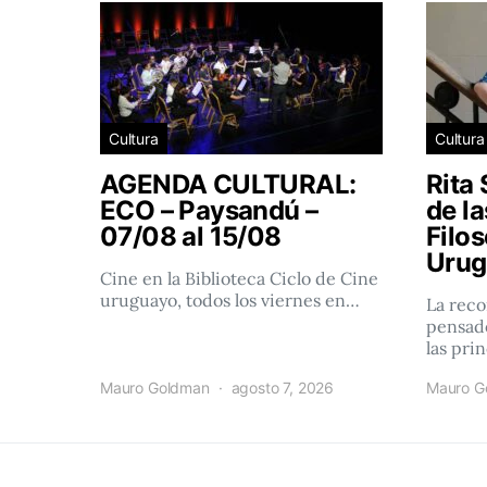
Cultura
Cultura
AGENDA CULTURAL:
Rita 
ECO – Paysandú –
de l
07/08 al 15/08
Filos
Urug
Cine en la Biblioteca Ciclo de Cine
uruguayo, todos los viernes en…
La reco
pensado
las pri
Mauro Goldman
agosto 7, 2026
Mauro G