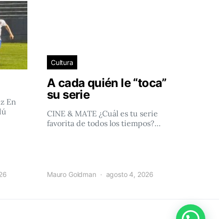
Cultura
A cada quién le “toca”
su serie
ez En
dú
CINE & MATE ¿Cuál es tu serie
favorita de todos los tiempos?…
026
Mauro Goldman
agosto 4, 2026