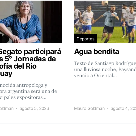
Deportes
Segato participará
Agua bendita
as 5° Jornadas de
Texto de Santiago Rodrígu
ofía del Río
una lluviosa noche, Paysan
uay
venció a Oriental…
nocida antropóloga y
ra argentina será una de
ncipales expositoras…
oldman
agosto 5, 2026
Mauro Goldman
agosto 4, 2