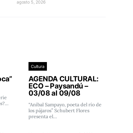
agosto 5, 2026
Cultura
oca”
AGENDA CULTURAL:
ECO – Paysandú –
03/08 al 09/08
rie
os?…
“Aníbal Sampayo, poeta del río de
los pájaros” Schubert Flores
presenta el…