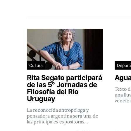
Cultura
Deport
Rita Segato participará
Agua
de las 5° Jornadas de
Texto d
Filosofía del Río
una llu
Uruguay
venció 
La reconocida antropóloga y
pensadora argentina será una de
las principales expositoras…