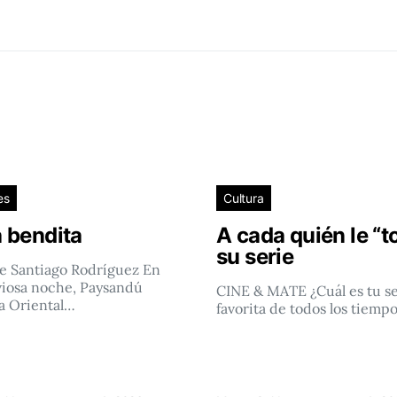
es
Cultura
 bendita
A cada quién le “t
su serie
e Santiago Rodríguez En
viosa noche, Paysandú
CINE & MATE ¿Cuál es tu se
a Oriental…
favorita de todos los tiemp