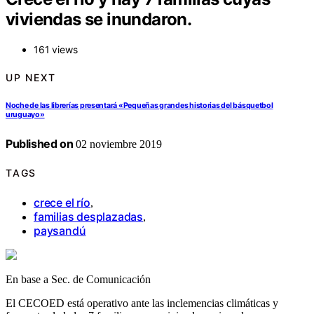
viviendas se inundaron.
161 views
UP NEXT
Noche de las librerías presentará «Pequeñas grandes historias del básquetbol
uruguayo»
Published on
02 noviembre 2019
TAGS
crece el río
,
familias desplazadas
,
paysandú
En base a Sec. de Comunicación
El CECOED está operativo ante las inclemencias climáticas y