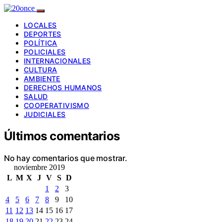
LOCALES
DEPORTES
POLÍTICA
POLICIALES
INTERNACIONALES
CULTURA
AMBIENTE
DERECHOS HUMANOS
SALUD
COOPERATIVISMO
JUDICIALES
Últimos comentarios
No hay comentarios que mostrar.
noviembre 2019
L
M
X
J
V
S
D
1
2
3
4
5
6
7
8
9
10
11
12
13
14
15
16
17
18
19
20
21
22
23
24