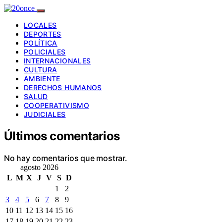
LOCALES
DEPORTES
POLÍTICA
POLICIALES
INTERNACIONALES
CULTURA
AMBIENTE
DERECHOS HUMANOS
SALUD
COOPERATIVISMO
JUDICIALES
Últimos comentarios
No hay comentarios que mostrar.
agosto 2026
L
M
X
J
V
S
D
1
2
3
4
5
6
7
8
9
10
11
12
13
14
15
16
17
18
19
20
21
22
23