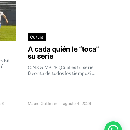
Cultura
A cada quién le “toca”
su serie
ez En
dú
CINE & MATE ¿Cuál es tu serie
favorita de todos los tiempos?…
026
Mauro Goldman
agosto 4, 2026