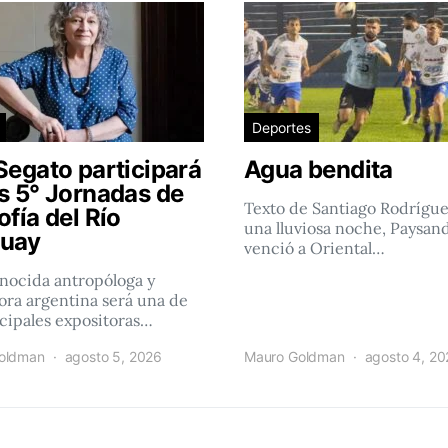
Deportes
Segato participará
Agua bendita
as 5° Jornadas de
Texto de Santiago Rodrígu
ofía del Río
una lluviosa noche, Paysan
uay
venció a Oriental…
nocida antropóloga y
ra argentina será una de
ncipales expositoras…
oldman
agosto 5, 2026
Mauro Goldman
agosto 4, 2