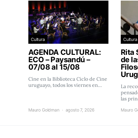
Cultura
Cultura
AGENDA CULTURAL:
Rita 
ECO – Paysandú –
de l
07/08 al 15/08
Filos
Urug
Cine en la Biblioteca Ciclo de Cine
uruguayo, todos los viernes en…
La reco
pensado
las pri
Mauro Goldman
agosto 7, 2026
Mauro G