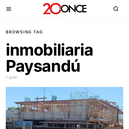
BROWSING TAG
inmobiliaria
Paysandú
1 post