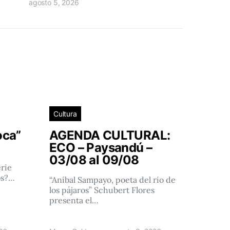
agosto 5, 2026
Cultura
oca”
AGENDA CULTURAL:
ECO – Paysandú –
03/08 al 09/08
rie
os?…
“Aníbal Sampayo, poeta del río de
los pájaros” Schubert Flores
presenta el…