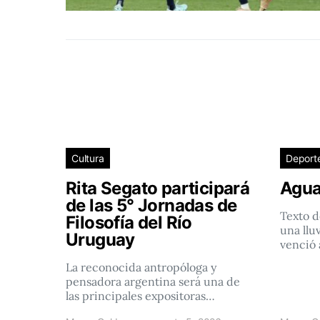
Cultura
Deport
Rita Segato participará
Agua
de las 5° Jornadas de
Texto d
Filosofía del Río
una llu
Uruguay
venció 
La reconocida antropóloga y
pensadora argentina será una de
las principales expositoras…