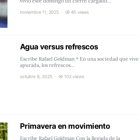
vivió este domingo un cierre cargado…
noviembre 11, 2025
40 views
Agua versus refrescos
Escribe Rafael Goldman * En una sociedad que vive
apurada, los refrescos…
octubre 8, 2025
102 views
Primavera en movimiento
Escribe Rafael Goldman Con la llegada de la