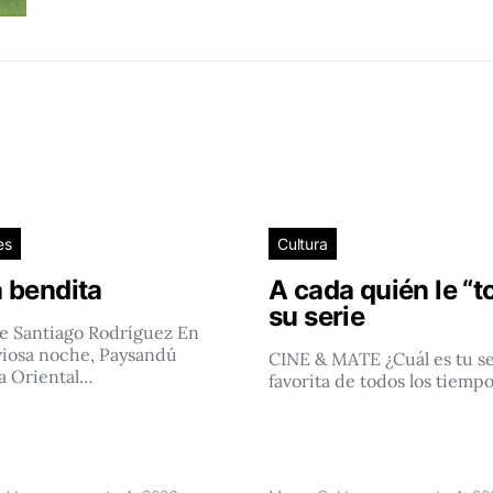
es
Cultura
 bendita
A cada quién le “t
su serie
e Santiago Rodríguez En
viosa noche, Paysandú
CINE & MATE ¿Cuál es tu se
a Oriental…
favorita de todos los tiemp