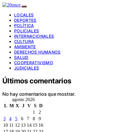
LOCALES
DEPORTES
POLÍTICA
POLICIALES
INTERNACIONALES
CULTURA
AMBIENTE
DERECHOS HUMANOS
SALUD
COOPERATIVISMO
JUDICIALES
Últimos comentarios
No hay comentarios que mostrar.
agosto 2026
L
M
X
J
V
S
D
1
2
3
4
5
6
7
8
9
10
11
12
13
14
15
16
17
18
19
20
21
22
23