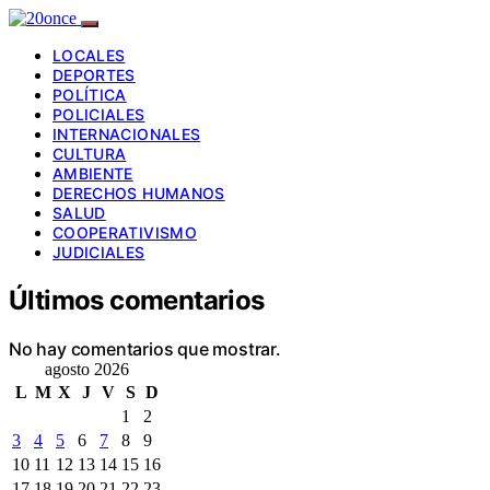
LOCALES
DEPORTES
POLÍTICA
POLICIALES
INTERNACIONALES
CULTURA
AMBIENTE
DERECHOS HUMANOS
SALUD
COOPERATIVISMO
JUDICIALES
Últimos comentarios
No hay comentarios que mostrar.
agosto 2026
L
M
X
J
V
S
D
1
2
3
4
5
6
7
8
9
10
11
12
13
14
15
16
17
18
19
20
21
22
23