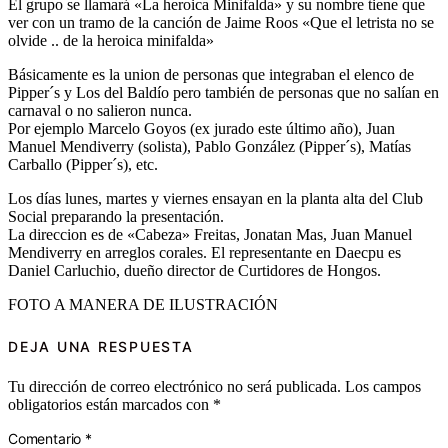
El grupo se llamará «La heroica Minifalda» y su nombre tiene que
ver con un tramo de la canción de Jaime Roos «Que el letrista no se
olvide .. de la heroica minifalda»
Básicamente es la union de personas que integraban el elenco de
Pipper´s y Los del Baldío pero también de personas que no salían en
carnaval o no salieron nunca.
Por ejemplo Marcelo Goyos (ex jurado este último año), Juan
Manuel Mendiverry (solista), Pablo González (Pipper´s), Matías
Carballo (Pipper´s), etc.
Los días lunes, martes y viernes ensayan en la planta alta del Club
Social preparando la presentación.
La direccion es de «Cabeza» Freitas, Jonatan Mas, Juan Manuel
Mendiverry en arreglos corales. El representante en Daecpu es
Daniel Carluchio, dueño director de Curtidores de Hongos.
FOTO A MANERA DE ILUSTRACIÓN
DEJA UNA RESPUESTA
Tu dirección de correo electrónico no será publicada.
Los campos
obligatorios están marcados con
*
Comentario
*