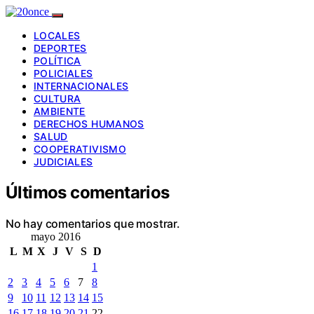
LOCALES
DEPORTES
POLÍTICA
POLICIALES
INTERNACIONALES
CULTURA
AMBIENTE
DERECHOS HUMANOS
SALUD
COOPERATIVISMO
JUDICIALES
Últimos comentarios
No hay comentarios que mostrar.
mayo 2016
L
M
X
J
V
S
D
1
2
3
4
5
6
7
8
9
10
11
12
13
14
15
16
17
18
19
20
21
22