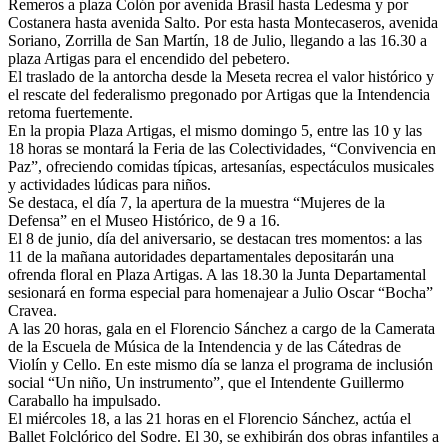
Remeros a plaza Colón por avenida Brasil hasta Ledesma y por
Costanera hasta avenida Salto. Por esta hasta Montecaseros, avenida
Soriano, Zorrilla de San Martín, 18 de Julio, llegando a las 16.30 a
plaza Artigas para el encendido del pebetero.
El traslado de la antorcha desde la Meseta recrea el valor histórico y
el rescate del federalismo pregonado por Artigas que la Intendencia
retoma fuertemente.
En la propia Plaza Artigas, el mismo domingo 5, entre las 10 y las
18 horas se montará la Feria de las Colectividades, “Convivencia en
Paz”, ofreciendo comidas típicas, artesanías, espectáculos musicales
y actividades lúdicas para niños.
Se destaca, el día 7, la apertura de la muestra “Mujeres de la
Defensa” en el Museo Histórico, de 9 a 16.
El 8 de junio, día del aniversario, se destacan tres momentos: a las
11 de la mañana autoridades departamentales depositarán una
ofrenda floral en Plaza Artigas. A las 18.30 la Junta Departamental
sesionará en forma especial para homenajear a Julio Oscar “Bocha”
Cravea.
A las 20 horas, gala en el Florencio Sánchez a cargo de la Camerata
de la Escuela de Música de la Intendencia y de las Cátedras de
Violín y Cello. En este mismo día se lanza el programa de inclusión
social “Un niño, Un instrumento”, que el Intendente Guillermo
Caraballo ha impulsado.
El miércoles 18, a las 21 horas en el Florencio Sánchez, actúa el
Ballet Folclórico del Sodre. El 30, se exhibirán dos obras infantiles a