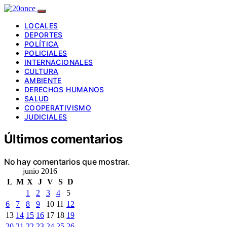
LOCALES
DEPORTES
POLÍTICA
POLICIALES
INTERNACIONALES
CULTURA
AMBIENTE
DERECHOS HUMANOS
SALUD
COOPERATIVISMO
JUDICIALES
Últimos comentarios
No hay comentarios que mostrar.
junio 2016
L
M
X
J
V
S
D
1
2
3
4
5
6
7
8
9
10
11
12
13
14
15
16
17
18
19
20
21
22
23
24
25
26