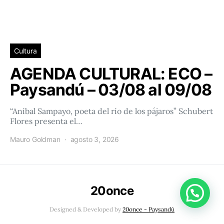
Cultura
AGENDA CULTURAL: ECO –
Paysandú – 03/08 al 09/08
“Aníbal Sampayo, poeta del río de los pájaros” Schubert
Flores presenta el…
Mauro Goldman
agosto 3, 2026
20once
Conéctacte con 20once!
Designed & Developed by
20once - Paysandú