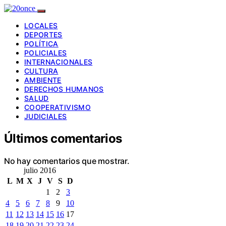
LOCALES
DEPORTES
POLÍTICA
POLICIALES
INTERNACIONALES
CULTURA
AMBIENTE
DERECHOS HUMANOS
SALUD
COOPERATIVISMO
JUDICIALES
Últimos comentarios
No hay comentarios que mostrar.
julio 2016
L
M
X
J
V
S
D
1
2
3
4
5
6
7
8
9
10
11
12
13
14
15
16
17
18
19
20
21
22
23
24