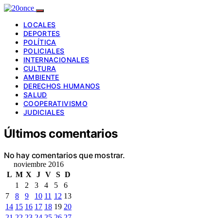
LOCALES
DEPORTES
POLÍTICA
POLICIALES
INTERNACIONALES
CULTURA
AMBIENTE
DERECHOS HUMANOS
SALUD
COOPERATIVISMO
JUDICIALES
Últimos comentarios
No hay comentarios que mostrar.
noviembre 2016
L
M
X
J
V
S
D
1
2
3
4
5
6
7
8
9
10
11
12
13
14
15
16
17
18
19
20
21
22
23
24
25
26
27