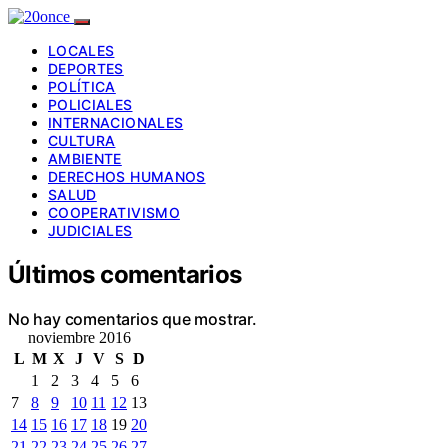
LOCALES
DEPORTES
POLÍTICA
POLICIALES
INTERNACIONALES
CULTURA
AMBIENTE
DERECHOS HUMANOS
SALUD
COOPERATIVISMO
JUDICIALES
Últimos comentarios
No hay comentarios que mostrar.
noviembre 2016
L
M
X
J
V
S
D
1
2
3
4
5
6
7
8
9
10
11
12
13
14
15
16
17
18
19
20
21
22
23
24
25
26
27