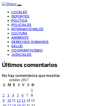
LOCALES
DEPORTES
POLÍTICA
POLICIALES
INTERNACIONALES
CULTURA
AMBIENTE
DERECHOS HUMANOS
SALUD
COOPERATIVISMO
JUDICIALES
Últimos comentarios
No hay comentarios que mostrar.
octubre 2017
L
M
X
J
V
S
D
1
2
3
4
5
6
7
8
9
10
11
12
13
14
15
16
17
18
19
20
21
22