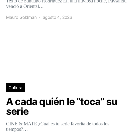
Texto de Santiago Rodríguez En una lluviosa noche, Paysandú
venció a Oriental…
Mauro Goldman
agosto 4, 2026
Cultura
A cada quién le “toca” su
serie
CINE & MATE ¿Cuál es tu serie favorita de todos los
tiempos?…