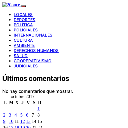
LOCALES
DEPORTES
POLÍTICA
POLICIALES
INTERNACIONALES
CULTURA
AMBIENTE
DERECHOS HUMANOS
SALUD
COOPERATIVISMO
JUDICIALES
Últimos comentarios
No hay comentarios que mostrar.
octubre 2017
L
M
X
J
V
S
D
1
2
3
4
5
6
7
8
9
10
11
12
13
14
15
16
17
18
19
20
21
22