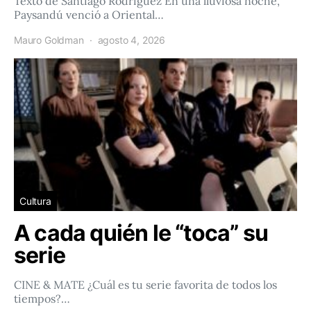
Texto de Santiago Rodríguez En una lluviosa noche,
Paysandú venció a Oriental…
Mauro Goldman
agosto 4, 2026
Cultura
A cada quién le “toca” su
serie
CINE & MATE ¿Cuál es tu serie favorita de todos los
tiempos?…