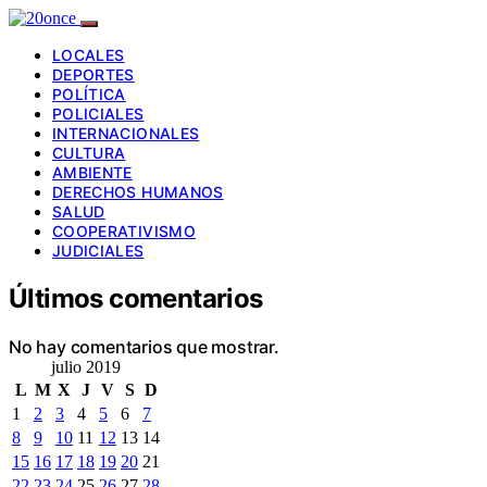
LOCALES
DEPORTES
POLÍTICA
POLICIALES
INTERNACIONALES
CULTURA
AMBIENTE
DERECHOS HUMANOS
SALUD
COOPERATIVISMO
JUDICIALES
Últimos comentarios
No hay comentarios que mostrar.
julio 2019
L
M
X
J
V
S
D
1
2
3
4
5
6
7
8
9
10
11
12
13
14
15
16
17
18
19
20
21
22
23
24
25
26
27
28