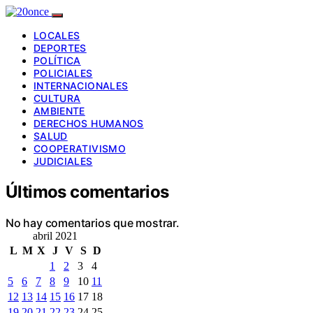
LOCALES
DEPORTES
POLÍTICA
POLICIALES
INTERNACIONALES
CULTURA
AMBIENTE
DERECHOS HUMANOS
SALUD
COOPERATIVISMO
JUDICIALES
Últimos comentarios
No hay comentarios que mostrar.
abril 2021
L
M
X
J
V
S
D
1
2
3
4
5
6
7
8
9
10
11
12
13
14
15
16
17
18
19
20
21
22
23
24
25