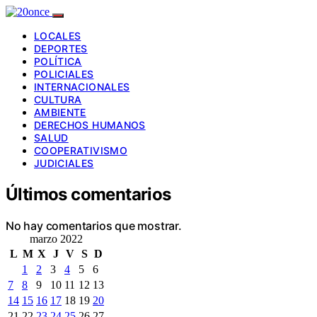
LOCALES
DEPORTES
POLÍTICA
POLICIALES
INTERNACIONALES
CULTURA
AMBIENTE
DERECHOS HUMANOS
SALUD
COOPERATIVISMO
JUDICIALES
Últimos comentarios
No hay comentarios que mostrar.
marzo 2022
L
M
X
J
V
S
D
1
2
3
4
5
6
7
8
9
10
11
12
13
14
15
16
17
18
19
20
21
22
23
24
25
26
27