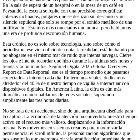
En la sala de espera de un hospital o en la mesa de un café en
Paysandú, la escena se repite con una precisión coreográfica:
cabezas inclinadas, pulgares que se deslizan sin descanso y un
silencio sepulcral que solo se rompe por el sonido metálico de una
notificación. Estamos más conectados que nunca, pero habitamos
una era de profunda desconexión humana.
Esta crónica no es solo sobre tecnología, sino sobre cómo el
periodismo, ese viejo oficio de contar la realidad, está luchando por
no ahogarse en el mismo mar de ruido que intenta navegar. Cierre
los ojos e intente recordar qué hizo durante las últimas seis horas y
treinta y ocho minutos. Según el Digital 2025 Global Overview
Report de DataReportal, ese es el tiempo promedio que pasamos
conectados a internet cada día. En términos vitales, dedicamos
alrededor del 40 % de nuestro tiempo de vigilia a interactuar con
dispositivos digitales. En América Latina, la cifra es aún más
dramática cuando hablamos de redes sociales, superando
ampliamente las tres horas diarias.
No se trata de un accidente, sino de una arquitectura diseñada para
la captura. La economía de la atención ha convertido nuestro tiempo
activo en el recurso más valioso, desplazando a la información
misma. Nos movemos en sistemas creados para maximizar la
permanencia: el scroll infinito, la personalización algorítmica que
nos susurra lo que queremos oír y la gratificación inmediata de un