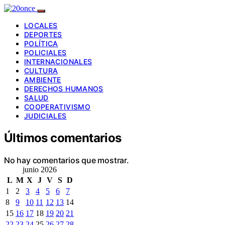
LOCALES
DEPORTES
POLÍTICA
POLICIALES
INTERNACIONALES
CULTURA
AMBIENTE
DERECHOS HUMANOS
SALUD
COOPERATIVISMO
JUDICIALES
Últimos comentarios
No hay comentarios que mostrar.
junio 2026
L
M
X
J
V
S
D
1
2
3
4
5
6
7
8
9
10
11
12
13
14
15
16
17
18
19
20
21
22
23
24
25
26
27
28