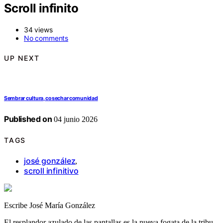
Scroll infinito
34 views
No comments
UP NEXT
Sembrar cultura, cosechar comunidad
Published on
04 junio 2026
TAGS
josé gonzález
,
scroll infinitivo
Escribe José María González
El resplandor azulado de las pantallas es la nueva fogata de la tribu.