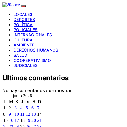
LOCALES
DEPORTES
POLÍTICA
POLICIALES
INTERNACIONALES
CULTURA
AMBIENTE
DERECHOS HUMANOS
SALUD
COOPERATIVISMO
JUDICIALES
Últimos comentarios
No hay comentarios que mostrar.
junio 2026
L
M
X
J
V
S
D
1
2
3
4
5
6
7
8
9
10
11
12
13
14
15
16
17
18
19
20
21
22
23
24
25
26
27
28