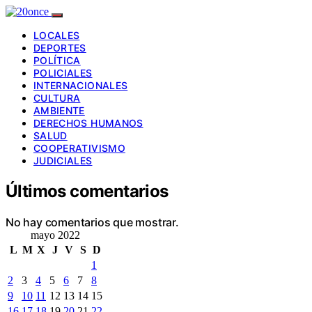
LOCALES
DEPORTES
POLÍTICA
POLICIALES
INTERNACIONALES
CULTURA
AMBIENTE
DERECHOS HUMANOS
SALUD
COOPERATIVISMO
JUDICIALES
Últimos comentarios
No hay comentarios que mostrar.
mayo 2022
L
M
X
J
V
S
D
1
2
3
4
5
6
7
8
9
10
11
12
13
14
15
16
17
18
19
20
21
22