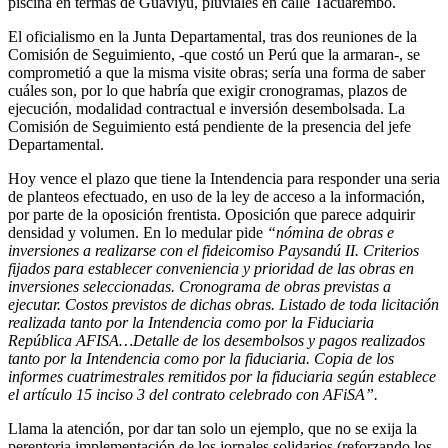
piscina en termas de Guaviyú, pluviales en calle Tacuarembó.
El oficialismo en la Junta Departamental, tras dos reuniones de la
Comisión de Seguimiento, -que costó un Perú que la armaran-, se
comprometió a que la misma visite obras; sería una forma de saber
cuáles son, por lo que habría que exigir cronogramas, plazos de
ejecución, modalidad contractual e inversión desembolsada. La
Comisión de Seguimiento está pendiente de la presencia del jefe
Departamental.
Hoy vence el plazo que tiene la Intendencia para responder una seria
de planteos efectuado, en uso de la ley de acceso a la información,
por parte de la oposición frentista. Oposición que parece adquirir
densidad y volumen. En lo medular pide
“nómina de obras e
inversiones a realizarse con el fideicomiso Paysandú II. Criterios
fijados para establecer conveniencia y prioridad de las obras en
inversiones seleccionadas. Cronograma de obras previstas a
ejecutar. Costos previstos de dichas obras. Listado de toda licitación
realizada tanto por la Intendencia como por la Fiduciaria
República AFISA…Detalle de los desembolsos y pagos realizados
tanto por la Intendencia como por la fiduciaria. Copia de los
informes cuatrimestrales remitidos por la fiduciaria según establece
el artículo 15 inciso 3 del contrato celebrado con AFiSA”.
Llama la atención, por dar tan solo un ejemplo, que no se exija la
perentoria implementación de los jornales solidarios (reforzando los