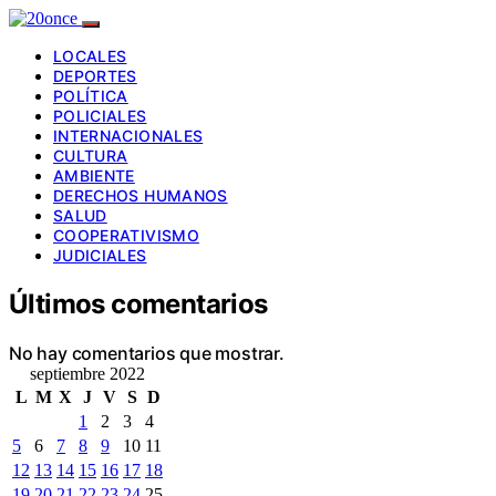
LOCALES
DEPORTES
POLÍTICA
POLICIALES
INTERNACIONALES
CULTURA
AMBIENTE
DERECHOS HUMANOS
SALUD
COOPERATIVISMO
JUDICIALES
Últimos comentarios
No hay comentarios que mostrar.
septiembre 2022
L
M
X
J
V
S
D
1
2
3
4
5
6
7
8
9
10
11
12
13
14
15
16
17
18
19
20
21
22
23
24
25