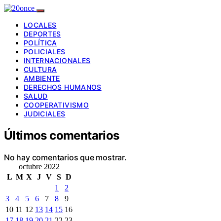
LOCALES
DEPORTES
POLÍTICA
POLICIALES
INTERNACIONALES
CULTURA
AMBIENTE
DERECHOS HUMANOS
SALUD
COOPERATIVISMO
JUDICIALES
Últimos comentarios
No hay comentarios que mostrar.
octubre 2022
L
M
X
J
V
S
D
1
2
3
4
5
6
7
8
9
10
11
12
13
14
15
16
17
18
19
20
21
22
23