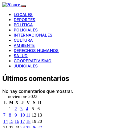
LOCALES
DEPORTES
POLÍTICA
POLICIALES
INTERNACIONALES
CULTURA
AMBIENTE
DERECHOS HUMANOS
SALUD
COOPERATIVISMO
JUDICIALES
Últimos comentarios
No hay comentarios que mostrar.
noviembre 2022
L
M
X
J
V
S
D
1
2
3
4
5
6
7
8
9
10
11
12
13
14
15
16
17
18
19
20
21
22
23
24
25
26
27