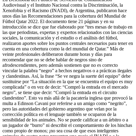
Audiovisual y el Instituto Nacional contra la Discriminación, la
Xenofobia y el Racismo (INADI), de Argentina, publicaron hace
unos días las Recomendaciones para la cobertura del Mundial de
Fútbol Qatar 2022. El documento tiene 21 páginas y en su
introducción se dice que fue elaborado por “tres mesas de trabajo en
las que periodistas, expertas y expertos relacionados con las ciencias
sociales, la comunicación y el estudio o el análisis del fútbol,
realizaron aportes sobre los puntos centrales necesarios para tener en
cuenta en una cobertura como la del mundial de Qatar.” Más de
veinte profesionales deliberaron durante horas y días para
recomendar que no se debe hablar de negros sino de
afrodescendientes, pero además sostienen que no es correcto
vincular la palabra “negro” a hechos negativos o a prácticas ilegales
y clandestinas. Así, la frase “Se ve negra la suerte del equipo” debe
sustituirse por “La situación en la que se encuentra el equipo es muy
complicada” o en vez de decir: “Compró la entrada en el mercado
negro”, se tiene que decir: “Compró la entrada en el circuito
clandestino”. Esto va más allá de la pacatería inglesa que provocó la
multa a Edinson Cavani por referirse a un amigo como “negrito”,
pero las autoridades del gobierno argentino que velan por la
corrección política en el lenguaje también se ocuparon de la
sensibilidad de los animales. No se puede calificar a un árbitro o a
un jugador de “burro” ni describir el comportamiento de los hinchas
como propio de monos; ¡no sea cosa de que esos inteligentes