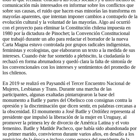
comunicación más interesados en informar sobre los conflictos que
sobre sus causas, el ruido que hacen esas minorías las transforma en
mayorías aparentes, que intentan imponer cambios a contrapelo de la
evolución cultural y la voluntad de las mayorías. Algo así ocurrió
con el proyecto para eliminar la Constitución chilena impuesta en
1980 por la dictadura de Pinochet; la Convención Constitucional
que trabajó durante un año para redactar el borrador de la nueva
Carta Magna estuvo controlada por grupos radicales indigenistas,
feministas y ecologistas, que elaboraron un texto a la medida de sus
intereses. Cuando éste fue sometido a plebiscito, la ciudadanía lo
rechazó en forma abrumadora y quedó clara la falta de sintonía de
los convencionales con los intereses y sentimientos del promedio de
los chilenos.
En 2019 se realizó en Paysandú el Tercer Encuentro Nacional de
Mujeres, Lesbianas y Trans. Durante una marcha de las
participantes, algunas exaltadas pintarrajearon la base del
monumento a Batlle y partes del Obelisco con consignas contra la
opresión y la discriminación que dicen sentir, en palabras cercanas a
la obscenidad. El monumento a José Batlle y Ordóñez representa al
presidente que impulsó la liberación de la mujer en Uruguay, al
promover la primera ley de divorcio de América Latina y el voto
femenino. Batlle y Matilde Pacheco, que había sido abandonada por
su primer marido, convivieron durante varios años, en desafío a los
prejuicios de la época e incluso como esposa del presidente de la