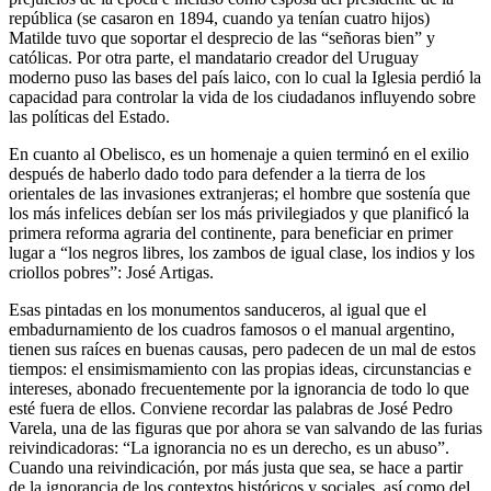
república (se casaron en 1894, cuando ya tenían cuatro hijos)
Matilde tuvo que soportar el desprecio de las “señoras bien” y
católicas. Por otra parte, el mandatario creador del Uruguay
moderno puso las bases del país laico, con lo cual la Iglesia perdió la
capacidad para controlar la vida de los ciudadanos influyendo sobre
las políticas del Estado.
En cuanto al Obelisco, es un homenaje a quien terminó en el exilio
después de haberlo dado todo para defender a la tierra de los
orientales de las invasiones extranjeras; el hombre que sostenía que
los más infelices debían ser los más privilegiados y que planificó la
primera reforma agraria del continente, para beneficiar en primer
lugar a “los negros libres, los zambos de igual clase, los indios y los
criollos pobres”: José Artigas.
Esas pintadas en los monumentos sanduceros, al igual que el
embadurnamiento de los cuadros famosos o el manual argentino,
tienen sus raíces en buenas causas, pero padecen de un mal de estos
tiempos: el ensimismamiento con las propias ideas, circunstancias e
intereses, abonado frecuentemente por la ignorancia de todo lo que
esté fuera de ellos. Conviene recordar las palabras de José Pedro
Varela, una de las figuras que por ahora se van salvando de las furias
reivindicadoras: “La ignorancia no es un derecho, es un abuso”.
Cuando una reivindicación, por más justa que sea, se hace a partir
de la ignorancia de los contextos históricos y sociales, así como del