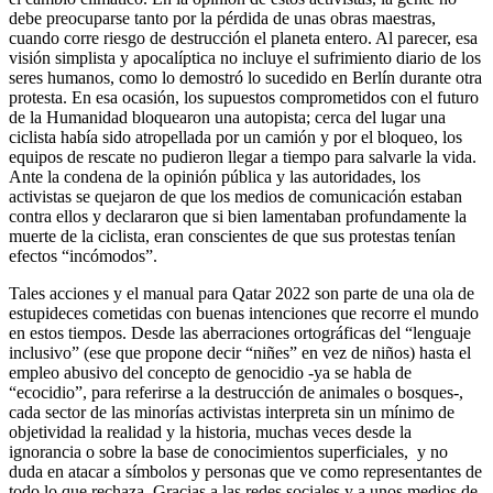
debe preocuparse tanto por la pérdida de unas obras maestras,
cuando corre riesgo de destrucción el planeta entero. Al parecer, esa
visión simplista y apocalíptica no incluye el sufrimiento diario de los
seres humanos, como lo demostró lo sucedido en Berlín durante otra
protesta. En esa ocasión, los supuestos comprometidos con el futuro
de la Humanidad bloquearon una autopista; cerca del lugar una
ciclista había sido atropellada por un camión y por el bloqueo, los
equipos de rescate no pudieron llegar a tiempo para salvarle la vida.
Ante la condena de la opinión pública y las autoridades, los
activistas se quejaron de que los medios de comunicación estaban
contra ellos y declararon que si bien lamentaban profundamente la
muerte de la ciclista, eran conscientes de que sus protestas tenían
efectos “incómodos”.
Tales acciones y el manual para Qatar 2022 son parte de una ola de
estupideces cometidas con buenas intenciones que recorre el mundo
en estos tiempos. Desde las aberraciones ortográficas del “lenguaje
inclusivo” (ese que propone decir “niñes” en vez de niños) hasta el
empleo abusivo del concepto de genocidio -ya se habla de
“ecocidio”, para referirse a la destrucción de animales o bosques-,
cada sector de las minorías activistas interpreta sin un mínimo de
objetividad la realidad y la historia, muchas veces desde la
ignorancia o sobre la base de conocimientos superficiales, y no
duda en atacar a símbolos y personas que ve como representantes de
todo lo que rechaza. Gracias a las redes sociales y a unos medios de