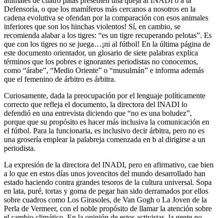
animales de cuatro patas presenten una queja al INADI o a la
Defensoría, o que los mamíferos más cercanos a nosotros en la
cadena evolutiva se ofendan por la comparación con esos animales
inferiores que son los hinchas violentos! Sí, en cambio, se
recomienda alabar a los tigres: “es un tigre recuperando pelotas”. Es
que con los tigres no se juega…¡ni al fútbol! En la última página de
este documento orientador, un glosario de siete palabras explica
términos que los pobres e ignorantes periodistas no conocemos,
como “árabe”, “Medio Oriente” o “musulmán” e informa además
que el femenino de árbitro es árbitra.
Curiosamente, dada la preocupación por el lenguaje políticamente
correcto que refleja el documento, la directora del INADI lo
defendió en una entrevista diciendo que “no es una boludez”,
porque que su propósito es hacer más inclusiva la comunicación en
el fútbol. Para la funcionaria, es inclusivo decir árbitra, pero no es
una grosería emplear la palabreja comenzada en b al dirigirse a un
periodista.
La expresión de la directora del INADI, pero en afirmativo, cae bien
a lo que en estos días unos jovencitos del mundo desarrollado han
estado haciendo contra grandes tesoros de la cultura universal. Sopa
en lata, puré, tortas y goma de pegar han sido derramados por ellos
sobre cuadros como Los Girasoles, de Van Gogh o La Joven de la
Perla de Vermeer, con el noble propósito de llamar la atención sobre
el cambio climático. En la opinión de estos activistas, la gente no