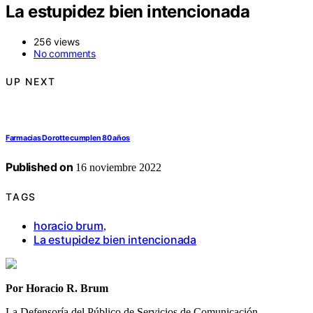
La estupidez bien intencionada
256 views
No comments
UP NEXT
Farmacias Dorotte cumplen 80 años
Published on
16 noviembre 2022
TAGS
horacio brum
,
La estupidez bien intencionada
Por Horacio R. Brum
La Defensoría del Público de Servicios de Comunicación