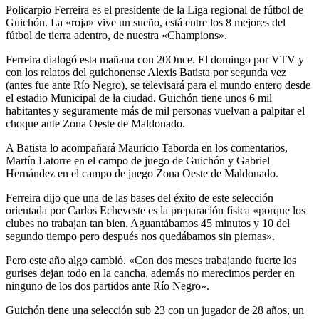
Policarpio Ferreira es el presidente de la Liga regional de fútbol de
Guichón. La «roja» vive un sueño, está entre los 8 mejores del
fútbol de tierra adentro, de nuestra «Champions».
Ferreira dialogó esta mañana con 20Once. El domingo por VTV y
con los relatos del guichonense Alexis Batista por segunda vez
(antes fue ante Río Negro), se televisará para el mundo entero desde
el estadio Municipal de la ciudad. Guichón tiene unos 6 mil
habitantes y seguramente más de mil personas vuelvan a palpitar el
choque ante Zona Oeste de Maldonado.
A Batista lo acompañará Mauricio Taborda en los comentarios,
Martín Latorre en el campo de juego de Guichón y Gabriel
Hernández en el campo de juego Zona Oeste de Maldonado.
Ferreira dijo que una de las bases del éxito de este selección
orientada por Carlos Echeveste es la preparación física «porque los
clubes no trabajan tan bien. Aguantábamos 45 minutos y 10 del
segundo tiempo pero después nos quedábamos sin piernas».
Pero este año algo cambió. «Con dos meses trabajando fuerte los
gurises dejan todo en la cancha, además no merecimos perder en
ninguno de los dos partidos ante Río Negro».
Guichón tiene una selección sub 23 con un jugador de 28 años, un