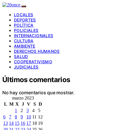
LOCALES
DEPORTES
POLÍTICA
POLICIALES
INTERNACIONALES
CULTURA
AMBIENTE
DERECHOS HUMANOS
SALUD
COOPERATIVISMO
JUDICIALES
Últimos comentarios
No hay comentarios que mostrar.
marzo 2023
L
M
X
J
V
S
D
1
2
3
4
5
6
7
8
9
10
11
12
13
14
15
16
17
18
19
20
21
22
23
24
25
26