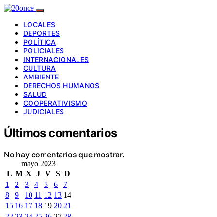
LOCALES
DEPORTES
POLÍTICA
POLICIALES
INTERNACIONALES
CULTURA
AMBIENTE
DERECHOS HUMANOS
SALUD
COOPERATIVISMO
JUDICIALES
Últimos comentarios
No hay comentarios que mostrar.
mayo 2023
L
M
X
J
V
S
D
1
2
3
4
5
6
7
8
9
10
11
12
13
14
15
16
17
18
19
20
21
22
23
24
25
26
27
28